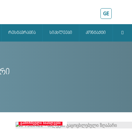
GE
რესტავრაცია
სიახლეები
კონტაქტი
არი
ᲒᲐᲛᲝᲠᲩᲔᲣᲚᲘ ᲡᲘᲐᲮᲚᲔᲔᲑᲘ