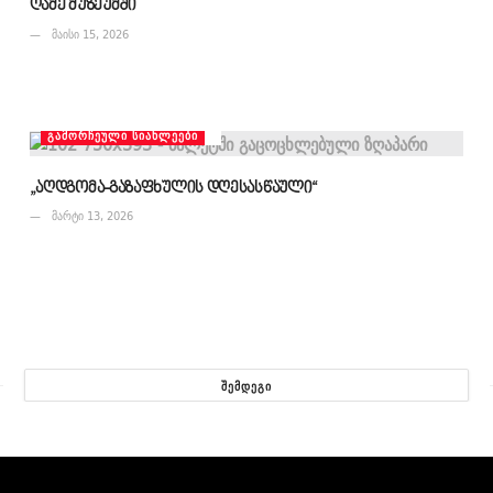
ღამე მუზეუმში
მაისი 15, 2026
ᲒᲐᲛᲝᲠᲩᲔᲣᲚᲘ ᲡᲘᲐᲮᲚᲔᲔᲑᲘ
„აღდგომა-გაზაფხულის დღესასწაული“
მარტი 13, 2026
ᲨᲔᲛᲓᲔᲒᲘ