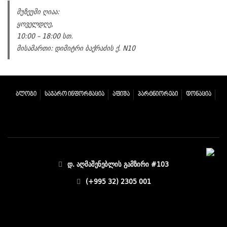
მუზეუმი ღიაა:
ყოველდღე,
10:00 – 18:00 სთ.
მისამართი: დიმიტრი ბაქრაძის ქ. N10
ᲑᲚᲝᲒᲘ
ᲡᲐᲯᲐᲠᲝ ᲘᲜᲤᲝᲠᲛᲐᲪᲘᲐ
ᲐᲤᲘᲨᲐ
ᲞᲐᲠᲢᲜᲘᲝᲠᲔᲑᲘ
ᲓᲝᲜᲐᲪᲘᲐ
დ. აღმაშენებლის გამზირი #103
(+995 32) 2305 001