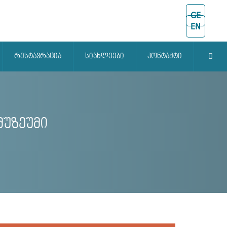
GE
EN
რესტავრაცია
სიახლეები
კონტაქტი
მუზეუმი