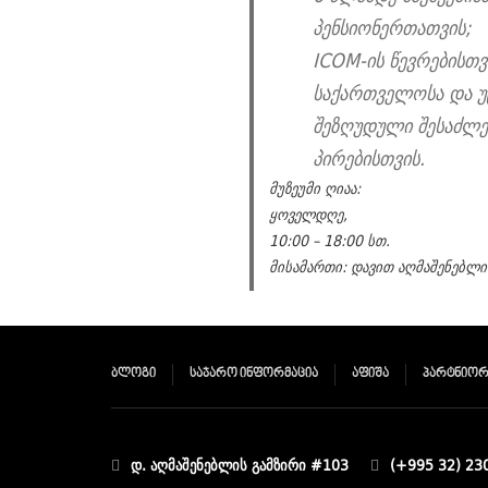
პენსიონერთათვის;
ICOM-ის წევრებისთვ
საქართველოსა და უ
შეზღუდული შესაძლე
პირებისთვის.
მუზეუმი ღიაა:
ყოველდღე,
10:00 – 18:00 სთ.
მისამართი: დავით აღმაშენებლის
ᲑᲚᲝᲒᲘ
ᲡᲐᲯᲐᲠᲝ ᲘᲜᲤᲝᲠᲛᲐᲪᲘᲐ
ᲐᲤᲘᲨᲐ
ᲞᲐᲠᲢᲜᲘᲝᲠ
დ. აღმაშენებლის გამზირი #103
(+995 32) 23