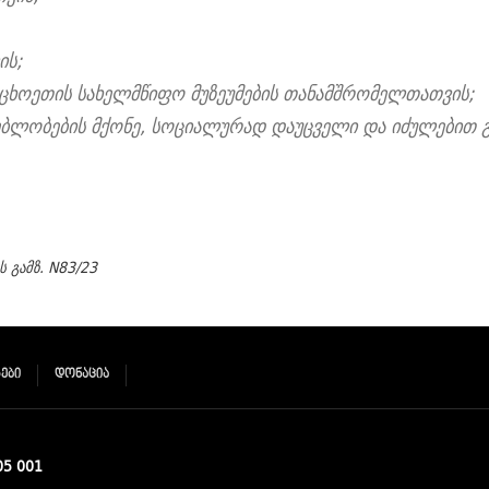
ის;
ცხოეთის სახელმწიფო მუზეუმების თანამშრომელთათვის;
ბლობების მქონე, სოციალურად დაუცველი და იძულებით
 გამზ. N83/23
ᲔᲑᲘ
ᲓᲝᲜᲐᲪᲘᲐ
05 001