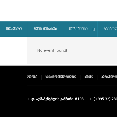
მთავარი
ჩვენ შესახებ
მუზეუმები
განათ
No event found!
ᲑᲚᲝᲒᲘ
ᲡᲐᲯᲐᲠᲝ ᲘᲜᲤᲝᲠᲛᲐᲪᲘᲐ
ᲐᲤᲘᲨᲐ
ᲞᲐᲠᲢᲜᲘᲝᲠ
დ. აღმაშენებლის გამზირი #103
(+995 32) 23