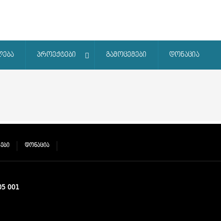
ლება
პროექტები
გამოცემები
დონაცია
ᲔᲑᲘ
ᲓᲝᲜᲐᲪᲘᲐ
05 001