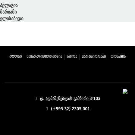
პელაგია
მარიამი
ელისაბედი
ᲑᲚᲝᲒᲘ
ᲡᲐᲯᲐᲠᲝ ᲘᲜᲤᲝᲠᲛᲐᲪᲘᲐ
ᲐᲤᲘᲨᲐ
ᲞᲐᲠᲢᲜᲘᲝᲠᲔᲑᲘ
ᲓᲝᲜᲐᲪᲘᲐ
დ. აღმაშენებლის გამზირი #103
(+995 32) 2305 001