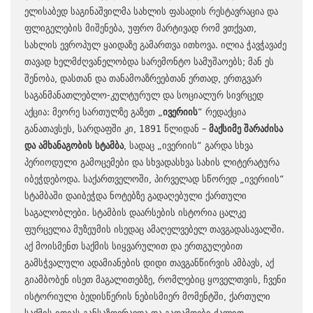
ელისაბედ საგინაშვილმა სახლის ფასადის რესტავრაცია და
ფლიგელების მიშენება, უფრო მარტივად რომ ვთქვათ,
სახლის ევროპულ ყაიდაზე გამართვა ითხოვა. ილია ჭავჭავაძე
თავად ხელმძღვანელობდა სარემონტო სამუშაოებს; მან ეს
შენობა, დასთან და თანამოაზრეებთან ერთად, ერთგვარ
საგანმანათლებლო-კულტურულ და სოციალურ სივრცედ
აქცია: მეორე სართულზე გაზეთ „
ივერიის
“ რედაქცია
განათავსეს, სარდაფში კი, 1891 წლიდან –
მაქსიმე შარაძისა
და ამხანაგობის სტამბა
, სადაც „ივერიის“ გარდა სხვა
პერიოდული გამოცემები და სხვადასხვა სახის ლიტერატურა
იბეჭდებოდა. საქართველოში, პირველად სწორედ „ივერიის“
სტამბაში დაიბეჭდა ნოტებზე გადაღებული ქართული
საგალობლები. სტამბის დაარსების ისტორია ცალკე
ფურცელია მუზეუმის ისედაც ამაღელვებელ თავგადასავალში.
აქ მოისმენთ საქმის სიყვარულით და ერთგულებით
გამსჭვალული ადამიანების დიდი თავგანწირვის ამბავს, აქ
გიამბობენ ისეთ მაგალითებზე, რომლებიც ყოველთვის, ჩვენი
ისტორიული ბედისწერის ნებისმიერ მომენტში, ქართული
საქმის იდეას განსაზღვრავდა და გადამდები ძალით