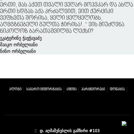
ერთი, მას აქეთ თვალი ვეღარ მოჰვკარ და ახლა
ერთი სდგას აქა კრძალვით, ვით ქურციკი
ვეფხვთა შორისა, ყელი ყელყელობს,
აღმგზნებელი გულთა ჭირისა!..“ ვის მიუძღვნა
ნიკოლოზ ბარათაშვილმა ლექსი?
ეკატერინე ჭავჭავაძე
მაიკო ორბელიანი
ნინო ორბელიანი
ᲑᲚᲝᲒᲘ
ᲡᲐᲯᲐᲠᲝ ᲘᲜᲤᲝᲠᲛᲐᲪᲘᲐ
ᲐᲤᲘᲨᲐ
ᲞᲐᲠᲢᲜᲘᲝᲠᲔᲑᲘ
ᲓᲝᲜᲐᲪᲘᲐ
დ. აღმაშენებლის გამზირი #103