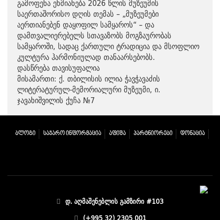
გამოფენა ეხმიანება 2026 წლის მუზეუმის
საერთაშორისო დღის თემას – „მუზეუმები
აერთიანებენ დაყოფილ სამყაროს“ – და
დამთვალიერებელს სთავაზობს მოგზაურობას
სამყაროში, სადაც ქართული ტრადიცია და მსოფლიო
კულტურა ჰარმონიულად თანაარსებობს.
დასწრება თავისუფალია
მისამართი: ქ. თბილისის ილია ჭავჭავაძის
ლიტერატურულ-მემორიალური მუზეუმი, ი.
ჯავახიშვილის ქუჩა №7
ᲑᲚᲝᲒᲘ
ᲡᲐᲯᲐᲠᲝ ᲘᲜᲤᲝᲠᲛᲐᲪᲘᲐ
ᲐᲤᲘᲨᲐ
ᲞᲐᲠᲢᲜᲘᲝᲠᲔᲑᲘ
ᲓᲝᲜᲐᲪᲘᲐ
დ. აღმაშენებლის გამზირი #103
(+995 32) 2305 001