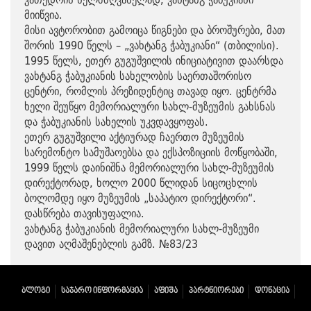
მიიწვია.
მისი ავტორობით გამოიცა წიგნები და ბროშურები, მათ
შორის 1990 წელს – „ვახტანგ ჭაბუკიანი“ (თბილისი).
1995 წელს, ეთერ გუგუშვილის ინიციატივით დაარსდა
ვახტანგ ჭაბუკიანის სახელობის საერთაშორისო
ცენტრი, რომლის პრეზიდენტიც თავად იყო. ცენტრმა
ხელი შეუწყო მემორიალური სახლ-მუზეუმის გახსნას
და ჭაბუკიანის სახელის უკვდავყოფას.
ეთერ გუგუშვილი აქტიურად ჩაერთო მუზეუმის
სარემონტო სამუშაოებსა და ექსპოზიციის მოწყობაში,
1999 წელს დაინიშნა მემორიალური სახლ-მუზეუმის
დირექტორად, ხოლო 2000 წლიდან სიცოცხლის
ბოლომდე იყო მუზეუმის „საპატიო დირექტორი“.
დასწრება თავისუფალია.
ვახტანგ ჭაბუკიანის მემორიალური სახლ-მუზეუმი
დავით აღმაშენებლის გამზ. №83/23
ᲑᲚᲝᲒᲘ
ᲡᲐᲯᲐᲠᲝ ᲘᲜᲤᲝᲠᲛᲐᲪᲘᲐ
ᲐᲤᲘᲨᲐ
ᲞᲐᲠᲢᲜᲘᲝᲠᲔᲑᲘ
ᲓᲝᲜᲐᲪᲘᲐ