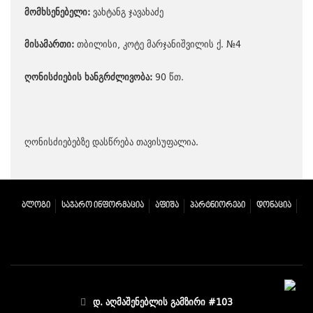
მომხსენებელი:
ვახტანგ ჯავახაძე
მისამართი:
თბილისი, კოტე მარჯანიშვილის ქ. №4
ღონისძიების ხანგრძლივობა:
90 წთ.
ღონისძიებებზე დასწრება თავისუფალია.
ᲑᲚᲝᲒᲘ
ᲡᲐᲯᲐᲠᲝ ᲘᲜᲤᲝᲠᲛᲐᲪᲘᲐ
ᲐᲤᲘᲨᲐ
ᲞᲐᲠᲢᲜᲘᲝᲠᲔᲑᲘ
ᲓᲝᲜᲐᲪᲘᲐ
დ. აღმაშენებლის გამზირი #103