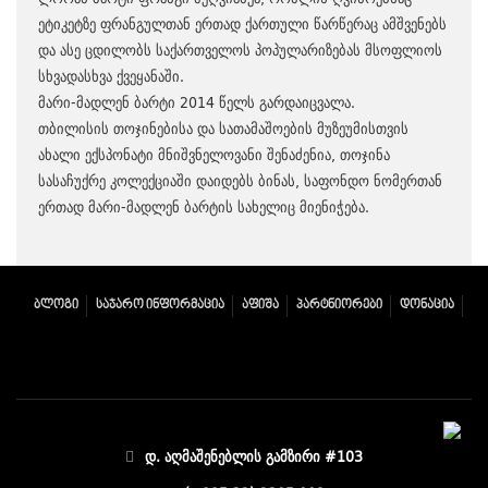
ეტიკეტზე ფრანგულთან ერთად ქართული წარწერაც ამშვენებს
და ასე ცდილობს საქართველოს პოპულარიზებას მსოფლიოს
სხვადასხვა ქვეყანაში.
მარი-მადლენ ბარტი 2014 წელს გარდაიცვალა.
თბილისის თოჯინებისა და სათამაშოების მუზეუმისთვის
ახალი ექსპონატი მნიშვნელოვანი შენაძენია, თოჯინა
სასაჩუქრე კოლექციაში დაიდებს ბინას, საფონდო ნომერთან
ერთად მარი-მადლენ ბარტის სახელიც მიენიჭება.
ᲑᲚᲝᲒᲘ
ᲡᲐᲯᲐᲠᲝ ᲘᲜᲤᲝᲠᲛᲐᲪᲘᲐ
ᲐᲤᲘᲨᲐ
ᲞᲐᲠᲢᲜᲘᲝᲠᲔᲑᲘ
ᲓᲝᲜᲐᲪᲘᲐ
დ. აღმაშენებლის გამზირი #103