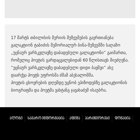
17 მარტს თბილისის მერიის მუზეუმების გაერთიანება
გალაკტიონ ტაბიძის მემორიალურ ბინა-მუზეუმში საღამო
„უცნაურ ვარსკვლავზე დაბადებული გალაკტიონი“ გაიმართა,
რომელიც პოეტის გარდაცვალებიდან 60 წლისთავს მიეძღვნა.
“უცნაურ ვარსკვლავზე დაბადებული დიდი ბავშვი” ასე
დაარქვა პოეტს უფროსმა ძმამ აბესალომმა.
პოეტის ცხოვრების დღემდე უცნობ ეპიზოდებზე გალაკტიონის
ბიოგრაფმა და პოეტმა ვახტანგ ჯავახაძემ ისაუბრა.
ᲑᲚᲝᲒᲘ
ᲡᲐᲯᲐᲠᲝ ᲘᲜᲤᲝᲠᲛᲐᲪᲘᲐ
ᲐᲤᲘᲨᲐ
ᲞᲐᲠᲢᲜᲘᲝᲠᲔᲑᲘ
ᲓᲝᲜᲐᲪᲘᲐ